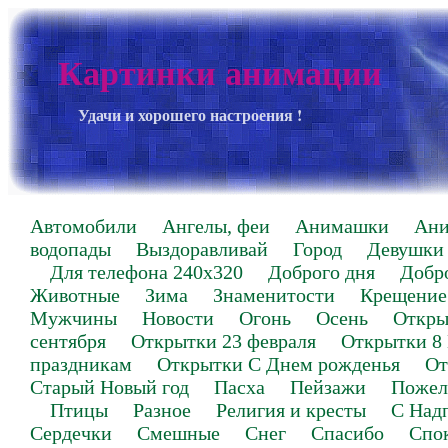
Картинки анимации
Удачи и хорошего настроения !
Автомобили
Ангелы, феи
Анимашки
Ан
водопады
Выздоравливай
Город
Девушки
Для телефона 240х320
Доброго дня
Добр
Животные
Зима
Знаменитости
Крещение
Мужчины
Новости
Огонь
Осень
Откры
сентября
Открытки 23 февраля
Открытки 8
праздникам
Открытки С Днем рожденья
От
Старый Новый год
Пасха
Пейзажи
Пожел
Птицы
Разное
Религия и кресты
С Над
Сердечки
Смешные
Снег
Спасибо
Спо