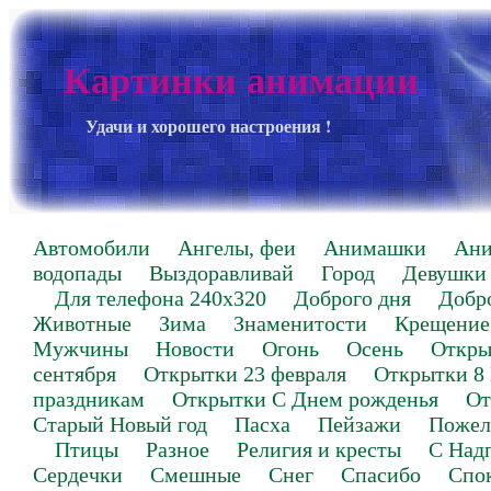
Картинки анимации
Удачи и хорошего настроения !
Автомобили
Ангелы, феи
Анимашки
Ан
водопады
Выздоравливай
Город
Девушки
Для телефона 240х320
Доброго дня
Добр
Животные
Зима
Знаменитости
Крещение
Мужчины
Новости
Огонь
Осень
Откры
сентября
Открытки 23 февраля
Открытки 8
праздникам
Открытки С Днем рожденья
От
Старый Новый год
Пасха
Пейзажи
Пожел
Птицы
Разное
Религия и кресты
С Над
Сердечки
Смешные
Снег
Спасибо
Спо