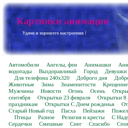
Картинки анимации
Удачи и хорошего настроения !
Автомобили
Ангелы, феи
Анимашки
Ан
водопады
Выздоравливай
Город
Девушки
Для телефона 240х320
Доброго дня
Добр
Животные
Зима
Знаменитости
Крещение
Мужчины
Новости
Огонь
Осень
Откры
сентября
Открытки 23 февраля
Открытки 8
праздникам
Открытки С Днем рожденья
От
Старый Новый год
Пасха
Пейзажи
Пожел
Птицы
Разное
Религия и кресты
С Над
Сердечки
Смешные
Снег
Спасибо
Спо