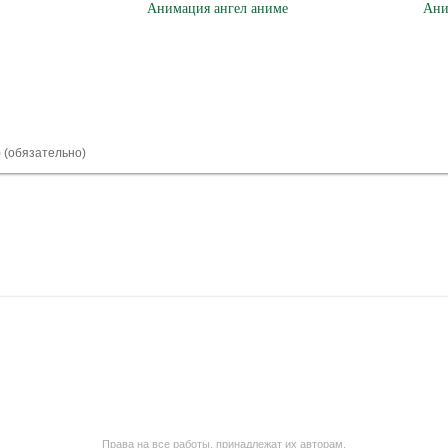
Анимация ангел аниме
Ани
) (обязательно)
Права на все работы, принадлежат их авторам.