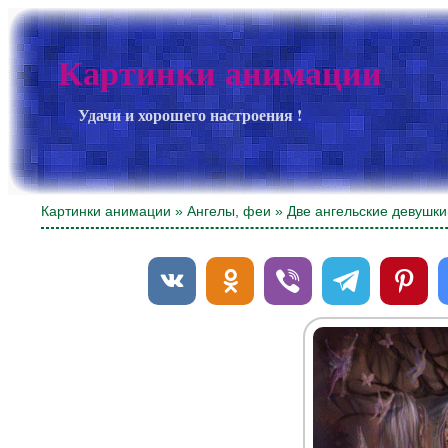
Картинки анимации
Удачи и хорошего настроения !
Картинки анимации
»
Ангелы, феи
» Две ангельские девушки