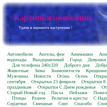
Картинки анимации
Удачи и хорошего настроения !
Автомобили
Ангелы, феи
Анимашки
Ан
водопады
Выздоравливай
Город
Девушки
Для телефона 240х320
Доброго дня
Добр
Животные
Зима
Знаменитости
Крещение
Мужчины
Новости
Огонь
Осень
Откры
сентября
Открытки 23 февраля
Открытки 8
праздникам
Открытки С Днем рожденья
От
Старый Новый год
Пасха
Пейзажи
Пожел
Птицы
Разное
Религия и кресты
С Над
Сердечки
Смешные
Снег
Спасибо
Спо