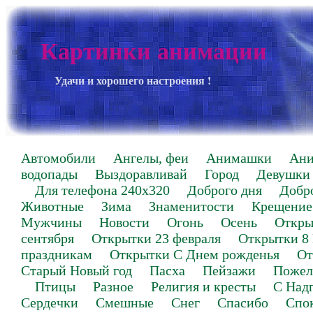
Картинки анимации
Удачи и хорошего настроения !
Автомобили
Ангелы, феи
Анимашки
Ан
водопады
Выздоравливай
Город
Девушки
Для телефона 240х320
Доброго дня
Добр
Животные
Зима
Знаменитости
Крещение
Мужчины
Новости
Огонь
Осень
Откры
сентября
Открытки 23 февраля
Открытки 8
праздникам
Открытки С Днем рожденья
От
Старый Новый год
Пасха
Пейзажи
Пожел
Птицы
Разное
Религия и кресты
С Над
Сердечки
Смешные
Снег
Спасибо
Спо