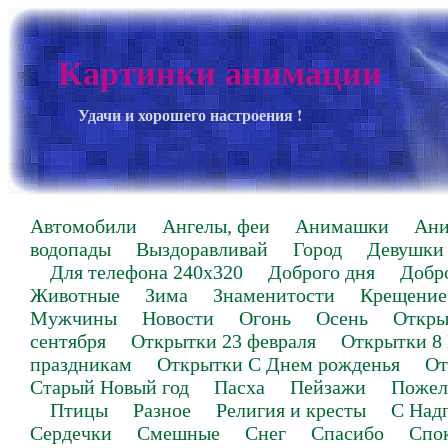
Картинки анимации
Удачи и хорошего настроения !
Автомобили
Ангелы, феи
Анимашки
Ан
водопады
Выздоравливай
Город
Девушки
Для телефона 240х320
Доброго дня
Добр
Животные
Зима
Знаменитости
Крещение
Мужчины
Новости
Огонь
Осень
Откры
сентября
Открытки 23 февраля
Открытки 8
праздникам
Открытки С Днем рожденья
От
Старый Новый год
Пасха
Пейзажи
Пожел
Птицы
Разное
Религия и кресты
С Над
Сердечки
Смешные
Снег
Спасибо
Спо