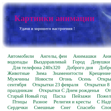
Картинки анимации
Удачи и хорошего настроения !
Автомобили
Ангелы, феи
Анимашки
Ан
водопады
Выздоравливай
Город
Девушки
Для телефона 240х320
Доброго дня
Добр
Животные
Зима
Знаменитости
Крещение
Мужчины
Новости
Огонь
Осень
Откры
сентября
Открытки 23 февраля
Открытки 8
праздникам
Открытки С Днем рожденья
От
Старый Новый год
Пасха
Пейзажи
Пожел
Птицы
Разное
Религия и кресты
С Над
Сердечки
Смешные
Снег
Спасибо
Спо