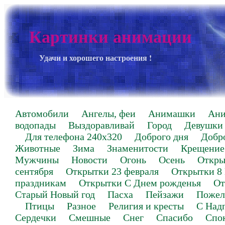
Картинки анимации
Удачи и хорошего настроения !
Автомобили
Ангелы, феи
Анимашки
Ан
водопады
Выздоравливай
Город
Девушки
Для телефона 240х320
Доброго дня
Добр
Животные
Зима
Знаменитости
Крещение
Мужчины
Новости
Огонь
Осень
Откры
сентября
Открытки 23 февраля
Открытки 8
праздникам
Открытки С Днем рожденья
От
Старый Новый год
Пасха
Пейзажи
Пожел
Птицы
Разное
Религия и кресты
С Над
Сердечки
Смешные
Снег
Спасибо
Спо