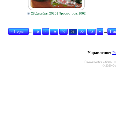
28 Декабрь, 2020
| Просмотров: 1062
« Первая
...
«
»
...
Пос
10
19
20
21
22
23
Управление:
Р
Права на все работы, п
© 2020 Coo