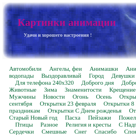
Картинки анимации
Удачи и хорошего настроения !
Автомобили
Ангелы, феи
Анимашки
Ан
водопады
Выздоравливай
Город
Девушки
Для телефона 240х320
Доброго дня
Добр
Животные
Зима
Знаменитости
Крещение
Мужчины
Новости
Огонь
Осень
Откры
сентября
Открытки 23 февраля
Открытки 8
праздникам
Открытки С Днем рожденья
От
Старый Новый год
Пасха
Пейзажи
Пожел
Птицы
Разное
Религия и кресты
С Над
Сердечки
Смешные
Снег
Спасибо
Спо