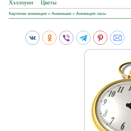
Хэллоуин
Цветы
Картинки анимации
»
Анимашки
» Анимация часы