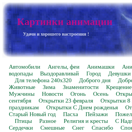
Картинки анимации
Удачи и хорошего настроения !
Автомобили
Ангелы, феи
Анимашки
Ан
водопады
Выздоравливай
Город
Девушки
Для телефона 240х320
Доброго дня
Добр
Животные
Зима
Знаменитости
Крещение
Мужчины
Новости
Огонь
Осень
Откры
сентября
Открытки 23 февраля
Открытки 8
праздникам
Открытки С Днем рожденья
От
Старый Новый год
Пасха
Пейзажи
Пожел
Птицы
Разное
Религия и кресты
С Над
Сердечки
Смешные
Снег
Спасибо
Спо