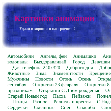
Картинки анимации
Удачи и хорошего настроения !
Автомобили
Ангелы, феи
Анимашки
Ан
водопады
Выздоравливай
Город
Девушки
Для телефона 240х320
Доброго дня
Добр
Животные
Зима
Знаменитости
Крещение
Мужчины
Новости
Огонь
Осень
Откры
сентября
Открытки 23 февраля
Открытки 8
праздникам
Открытки С Днем рожденья
От
Старый Новый год
Пасха
Пейзажи
Пожел
Птицы
Разное
Религия и кресты
С Над
Сердечки
Смешные
Снег
Спасибо
Спо