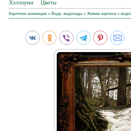
Хэллоуин
Цветы
Картинки анимации
»
Вода, водопады
» Живая картина с вод