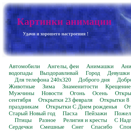
Картинки анимации
Удачи и хорошего настроения !
Автомобили
Ангелы, феи
Анимашки
Ан
водопады
Выздоравливай
Город
Девушки
Для телефона 240х320
Доброго дня
Добр
Животные
Зима
Знаменитости
Крещение
Мужчины
Новости
Огонь
Осень
Откры
сентября
Открытки 23 февраля
Открытки 8
праздникам
Открытки С Днем рожденья
От
Старый Новый год
Пасха
Пейзажи
Пожел
Птицы
Разное
Религия и кресты
С Над
Сердечки
Смешные
Снег
Спасибо
Спо