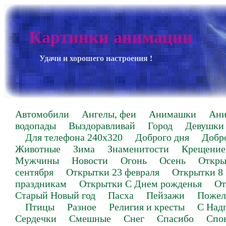
Картинки анимации
Удачи и хорошего настроения !
Автомобили
Ангелы, феи
Анимашки
Ан
водопады
Выздоравливай
Город
Девушки
Для телефона 240х320
Доброго дня
Добр
Животные
Зима
Знаменитости
Крещение
Мужчины
Новости
Огонь
Осень
Откры
сентября
Открытки 23 февраля
Открытки 8
праздникам
Открытки С Днем рожденья
От
Старый Новый год
Пасха
Пейзажи
Пожел
Птицы
Разное
Религия и кресты
С Над
Сердечки
Смешные
Снег
Спасибо
Спо