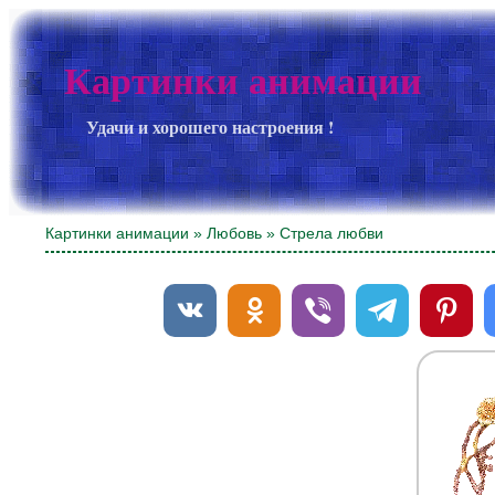
Картинки анимации
Удачи и хорошего настроения !
Картинки анимации
»
Любовь
» Стрела любви