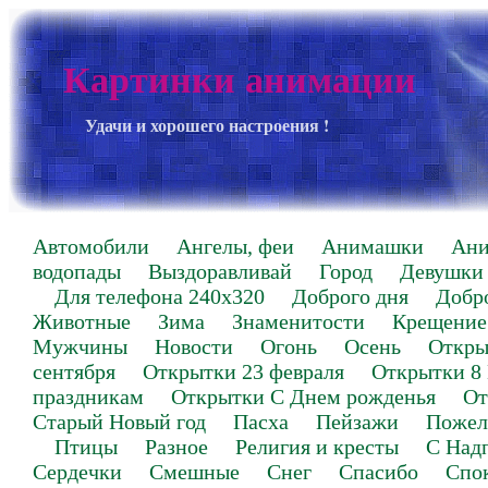
Картинки анимации
Удачи и хорошего настроения !
Автомобили
Ангелы, феи
Анимашки
Ан
водопады
Выздоравливай
Город
Девушки
Для телефона 240х320
Доброго дня
Добр
Животные
Зима
Знаменитости
Крещение
Мужчины
Новости
Огонь
Осень
Откры
сентября
Открытки 23 февраля
Открытки 8
праздникам
Открытки С Днем рожденья
От
Старый Новый год
Пасха
Пейзажи
Пожел
Птицы
Разное
Религия и кресты
С Над
Сердечки
Смешные
Снег
Спасибо
Спо