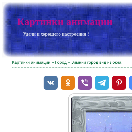
Картинки анимации
Удачи и хорошего настроения !
Картинки анимации
»
Город
» Зимний город вид из окна