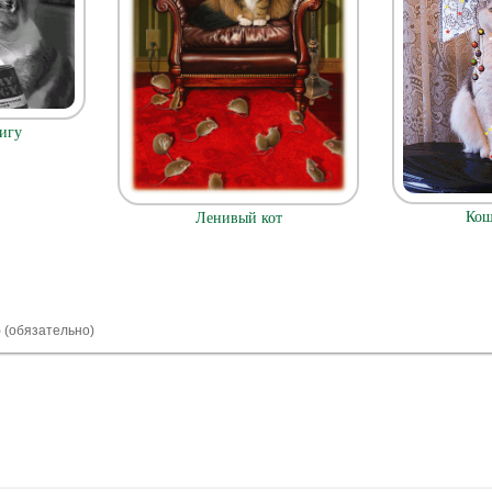
нигу
Кош
Ленивый кот
) (обязательно)