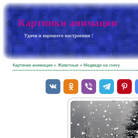
Картинки анимации
Удачи и хорошего настроения !
Картинки анимации
»
Животные
» Медведи на снегу