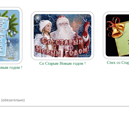
Стих со Ста
Со Старым Новым годом !
овым годом !
) (обязательно)