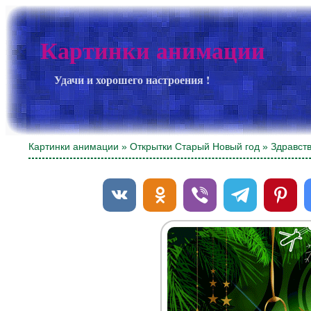
Картинки анимации
Удачи и хорошего настроения !
Картинки анимации
»
Открытки Старый Новый год
» Здравств