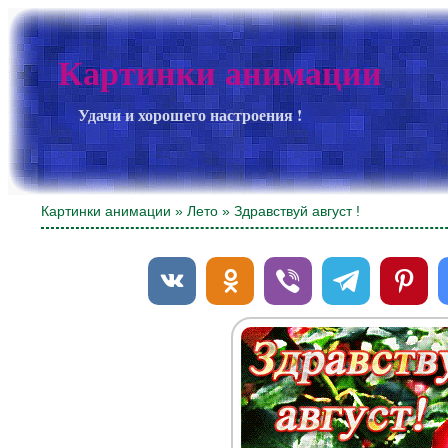
Картинки анимации
Удачи и хорошего настроения !
Картинки анимации
»
Лето
» Здравствуй август !