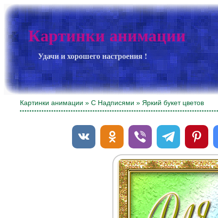
Картинки анимации
Удачи и хорошего настроения !
Картинки анимации
»
С Надписями
» Яркий букет цветов