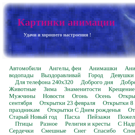
Картинки анимации
Удачи и хорошего настроения !
Автомобили
Ангелы, феи
Анимашки
Ан
водопады
Выздоравливай
Город
Девушки
Для телефона 240х320
Доброго дня
Добр
Животные
Зима
Знаменитости
Крещение
Мужчины
Новости
Огонь
Осень
Откры
сентября
Открытки 23 февраля
Открытки 8
праздникам
Открытки С Днем рожденья
От
Старый Новый год
Пасха
Пейзажи
Пожел
Птицы
Разное
Религия и кресты
С Над
Сердечки
Смешные
Снег
Спасибо
Спо