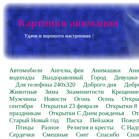
Картинки анимации
Удачи и хорошего настроения !
Автомобили
Ангелы, феи
Анимашки
Ан
водопады
Выздоравливай
Город
Девушки
Для телефона 240х320
Доброго дня
Добр
Животные
Зима
Знаменитости
Крещение
Мужчины
Новости
Огонь
Осень
Откры
сентября
Открытки 23 февраля
Открытки 8
праздникам
Открытки С Днем рожденья
От
Старый Новый год
Пасха
Пейзажи
Пожел
Птицы
Разное
Религия и кресты
С Над
Сердечки
Смешные
Снег
Спасибо
Спо