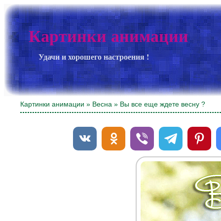
Картинки анимации
Удачи и хорошего настроения !
Картинки анимации
»
Весна
» Вы все еще ждете весну ?