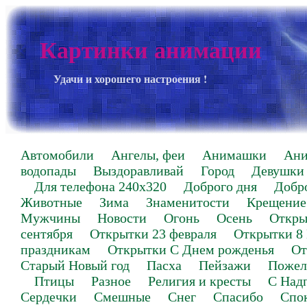
Картинки анимации
Удачи и хорошего настроения !
Автомобили
Ангелы, феи
Анимашки
Ан
водопады
Выздоравливай
Город
Девушки
Для телефона 240х320
Доброго дня
Добр
Животные
Зима
Знаменитости
Крещение
Мужчины
Новости
Огонь
Осень
Откры
сентября
Открытки 23 февраля
Открытки 8
праздникам
Открытки С Днем рожденья
От
Старый Новый год
Пасха
Пейзажи
Пожел
Птицы
Разное
Религия и кресты
С Над
Сердечки
Смешные
Снег
Спасибо
Спо