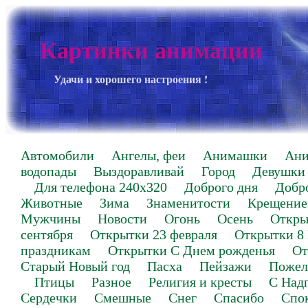
Картинки анимации
Удачи и хорошего настроения !
Автомобили
Ангелы, феи
Анимашки
Ан
водопады
Выздоравливай
Город
Девушки
Для телефона 240х320
Доброго дня
Добр
Животные
Зима
Знаменитости
Крещение
Мужчины
Новости
Огонь
Осень
Откры
сентября
Открытки 23 февраля
Открытки 8
праздникам
Открытки С Днем рожденья
От
Старый Новый год
Пасха
Пейзажи
Пожел
Птицы
Разное
Религия и кресты
С Над
Сердечки
Смешные
Снег
Спасибо
Спо