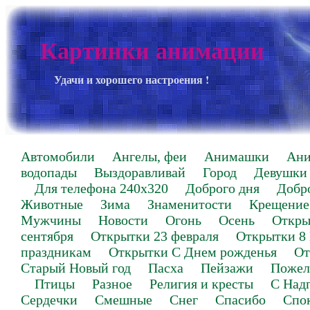
Картинки анимации
Удачи и хорошего настроения !
Автомобили
Ангелы, феи
Анимашки
Ан
водопады
Выздоравливай
Город
Девушки
Для телефона 240х320
Доброго дня
Добр
Животные
Зима
Знаменитости
Крещение
Мужчины
Новости
Огонь
Осень
Откры
сентября
Открытки 23 февраля
Открытки 8
праздникам
Открытки С Днем рожденья
От
Старый Новый год
Пасха
Пейзажи
Пожел
Птицы
Разное
Религия и кресты
С Над
Сердечки
Смешные
Снег
Спасибо
Спо