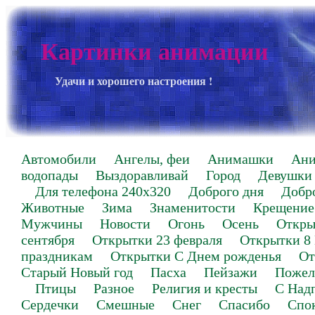
Картинки анимации
Удачи и хорошего настроения !
Автомобили
Ангелы, феи
Анимашки
Ан
водопады
Выздоравливай
Город
Девушки
Для телефона 240х320
Доброго дня
Добр
Животные
Зима
Знаменитости
Крещение
Мужчины
Новости
Огонь
Осень
Откры
сентября
Открытки 23 февраля
Открытки 8
праздникам
Открытки С Днем рожденья
От
Старый Новый год
Пасха
Пейзажи
Пожел
Птицы
Разное
Религия и кресты
С Над
Сердечки
Смешные
Снег
Спасибо
Спо