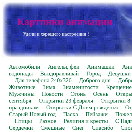
Картинки анимации
Удачи и хорошего настроения !
Автомобили
Ангелы, феи
Анимашки
Ан
водопады
Выздоравливай
Город
Девушки
Для телефона 240х320
Доброго дня
Добр
Животные
Зима
Знаменитости
Крещение
Мужчины
Новости
Огонь
Осень
Откры
сентября
Открытки 23 февраля
Открытки 8
праздникам
Открытки С Днем рожденья
От
Старый Новый год
Пасха
Пейзажи
Пожел
Птицы
Разное
Религия и кресты
С Над
Сердечки
Смешные
Снег
Спасибо
Спо