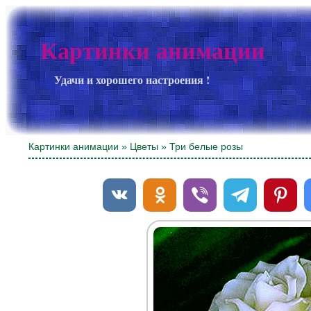
Картинки анимации
Удачи и хорошего настроения !
Картинки анимации
»
Цветы
» Три белые розы