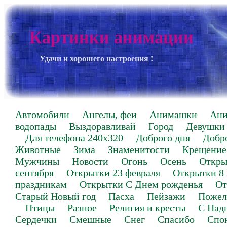
Картинки анимации
Удачи и хорошего настроения !
Автомобили
Ангелы, феи
Анимашки
Ан
водопады
Выздоравливай
Город
Девушки
Для телефона 240х320
Доброго дня
Добр
Животные
Зима
Знаменитости
Крещение
Мужчины
Новости
Огонь
Осень
Откры
сентября
Открытки 23 февраля
Открытки 8
праздникам
Открытки С Днем рожденья
От
Старый Новый год
Пасха
Пейзажи
Пожел
Птицы
Разное
Религия и кресты
С Над
Сердечки
Смешные
Снег
Спасибо
Спо