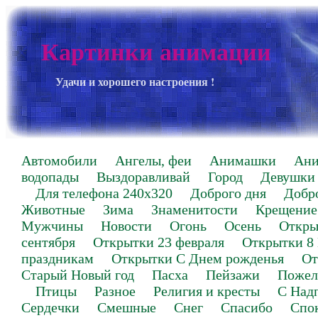
Картинки анимации
Удачи и хорошего настроения !
Автомобили
Ангелы, феи
Анимашки
Ан
водопады
Выздоравливай
Город
Девушки
Для телефона 240х320
Доброго дня
Добр
Животные
Зима
Знаменитости
Крещение
Мужчины
Новости
Огонь
Осень
Откры
сентября
Открытки 23 февраля
Открытки 8
праздникам
Открытки С Днем рожденья
От
Старый Новый год
Пасха
Пейзажи
Пожел
Птицы
Разное
Религия и кресты
С Над
Сердечки
Смешные
Снег
Спасибо
Спо