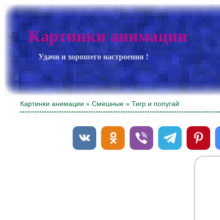
Картинки анимации
Удачи и хорошего настроения !
Картинки анимации
»
Смешные
» Тигр и попугай