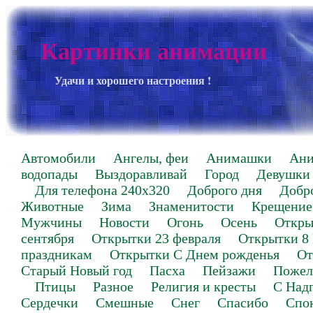
Картинки анимации
Удачи и хорошего настроения !
Автомобили
Ангелы, феи
Анимашки
Ан
водопады
Выздоравливай
Город
Девушки
Для телефона 240х320
Доброго дня
Добр
Животные
Зима
Знаменитости
Крещение
Мужчины
Новости
Огонь
Осень
Откры
сентября
Открытки 23 февраля
Открытки 8
праздникам
Открытки С Днем рожденья
От
Старый Новый год
Пасха
Пейзажи
Пожел
Птицы
Разное
Религия и кресты
С Над
Сердечки
Смешные
Снег
Спасибо
Спо