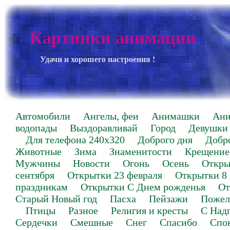
Картинки анимации
Удачи и хорошего настроения !
Автомобили
Ангелы, феи
Анимашки
Ан
водопады
Выздоравливай
Город
Девушки
Для телефона 240х320
Доброго дня
Добр
Животные
Зима
Знаменитости
Крещение
Мужчины
Новости
Огонь
Осень
Откры
сентября
Открытки 23 февраля
Открытки 8
праздникам
Открытки С Днем рожденья
От
Старый Новый год
Пасха
Пейзажи
Пожел
Птицы
Разное
Религия и кресты
С Над
Сердечки
Смешные
Снег
Спасибо
Спо