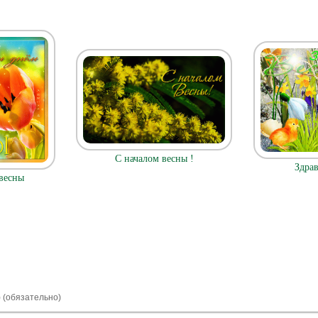
С началом весны !
Здрав
весны
) (обязательно)