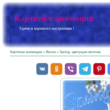
Картинки анимации
Удачи и хорошего настроения !
Картинки анимации
»
Весна
» Spring, цветущая веточка