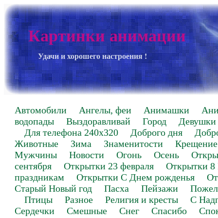
Картинки анимации
Удачи и хорошего настроения !
Автомобили
Ангелы, феи
Анимашки
Ан
водопады
Выздоравливай
Город
Девушки
Для телефона 240х320
Доброго дня
Добр
Животные
Зима
Знаменитости
Крещение
Мужчины
Новости
Огонь
Осень
Откры
сентября
Открытки 23 февраля
Открытки 8
праздникам
Открытки С Днем рожденья
От
Старый Новый год
Пасха
Пейзажи
Пожел
Птицы
Разное
Религия и кресты
С Над
Сердечки
Смешные
Снег
Спасибо
Спо