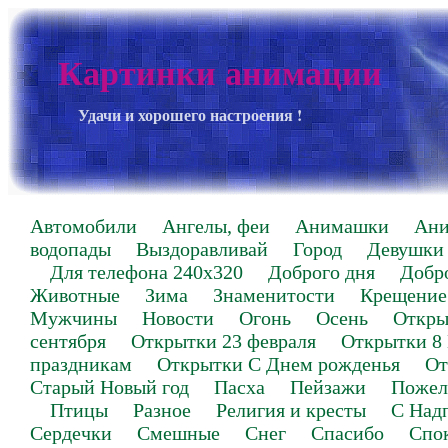
Картинки анимации
Удачи и хорошего настроения !
Автомобили
Ангелы, феи
Анимашки
Ан
водопады
Выздоравливай
Город
Девушки
Для телефона 240х320
Доброго дня
Добр
Животные
Зима
Знаменитости
Крещение
Мужчины
Новости
Огонь
Осень
Откры
сентября
Открытки 23 февраля
Открытки 8
праздникам
Открытки С Днем рожденья
От
Старый Новый год
Пасха
Пейзажи
Пожел
Птицы
Разное
Религия и кресты
С Над
Сердечки
Смешные
Снег
Спасибо
Спо