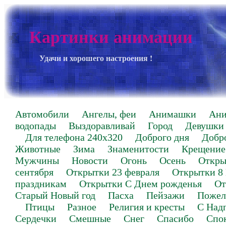
Картинки анимации
Удачи и хорошего настроения !
Автомобили
Ангелы, феи
Анимашки
Ан
водопады
Выздоравливай
Город
Девушки
Для телефона 240х320
Доброго дня
Добр
Животные
Зима
Знаменитости
Крещение
Мужчины
Новости
Огонь
Осень
Откры
сентября
Открытки 23 февраля
Открытки 8
праздникам
Открытки С Днем рожденья
От
Старый Новый год
Пасха
Пейзажи
Пожел
Птицы
Разное
Религия и кресты
С Над
Сердечки
Смешные
Снег
Спасибо
Спо