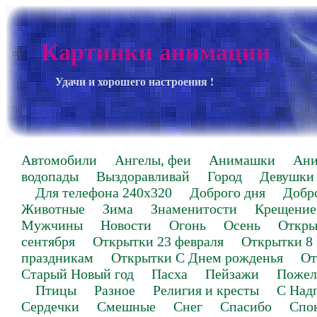
Картинки анимации
Удачи и хорошего настроения !
Автомобили
Ангелы, феи
Анимашки
Ан
водопады
Выздоравливай
Город
Девушки
Для телефона 240х320
Доброго дня
Добр
Животные
Зима
Знаменитости
Крещение
Мужчины
Новости
Огонь
Осень
Откры
сентября
Открытки 23 февраля
Открытки 8
праздникам
Открытки С Днем рожденья
От
Старый Новый год
Пасха
Пейзажи
Пожел
Птицы
Разное
Религия и кресты
С Над
Сердечки
Смешные
Снег
Спасибо
Спо