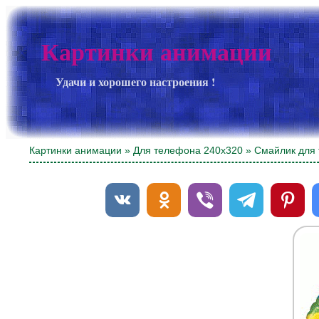
Картинки анимации
Удачи и хорошего настроения !
Картинки анимации
»
Для телефона 240х320
» Смайлик для