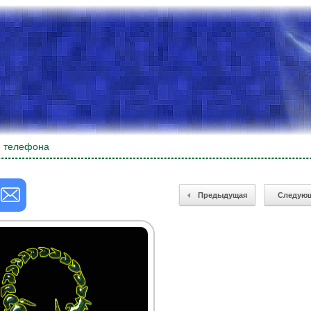
я телефона
Предыдущая
Следую