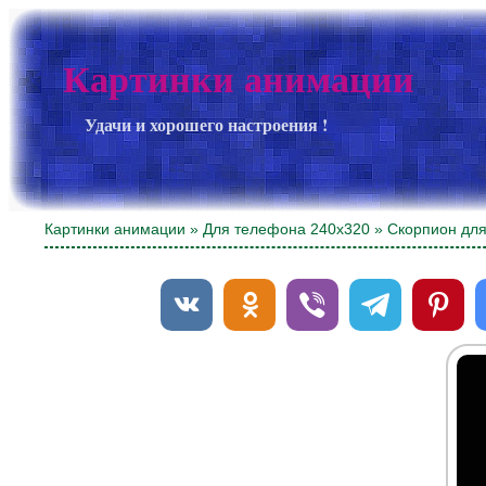
Картинки анимации
Удачи и хорошего настроения !
Картинки анимации
»
Для телефона 240х320
» Скорпион дл