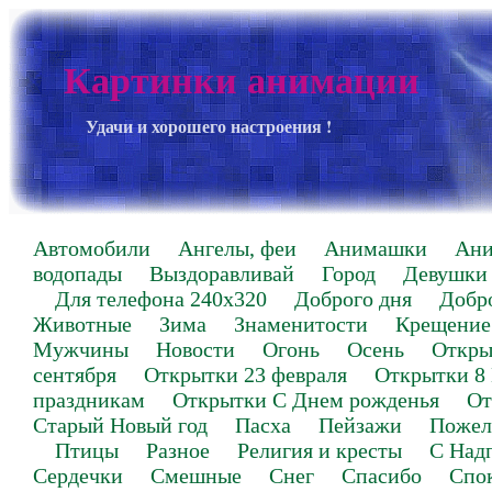
Картинки анимации
Удачи и хорошего настроения !
Автомобили
Ангелы, феи
Анимашки
Ан
водопады
Выздоравливай
Город
Девушки
Для телефона 240х320
Доброго дня
Добр
Животные
Зима
Знаменитости
Крещение
Мужчины
Новости
Огонь
Осень
Откры
сентября
Открытки 23 февраля
Открытки 8
праздникам
Открытки С Днем рожденья
От
Старый Новый год
Пасха
Пейзажи
Пожел
Птицы
Разное
Религия и кресты
С Над
Сердечки
Смешные
Снег
Спасибо
Спо