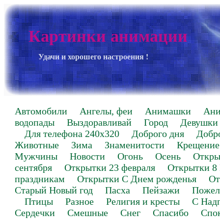
Картинки анимации
Удачи и хорошего настроения !
Автомобили
Ангелы, феи
Анимашки
Ан
водопады
Выздоравливай
Город
Девушки
Для телефона 240х320
Доброго дня
Добр
Животные
Зима
Знаменитости
Крещение
Мужчины
Новости
Огонь
Осень
Откры
сентября
Открытки 23 февраля
Открытки 8
праздникам
Открытки С Днем рожденья
От
Старый Новый год
Пасха
Пейзажи
Пожел
Птицы
Разное
Религия и кресты
С Над
Сердечки
Смешные
Снег
Спасибо
Спо