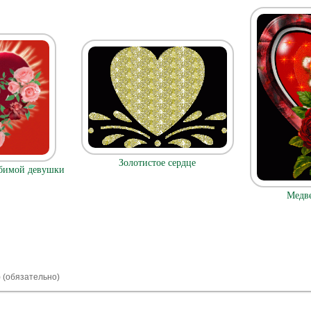
Золотистое сердце
юбимой девушки
Медве
) (обязательно)