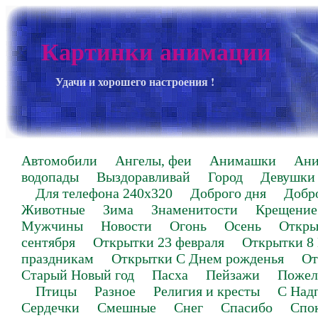
Картинки анимации
Удачи и хорошего настроения !
Автомобили
Ангелы, феи
Анимашки
Ан
водопады
Выздоравливай
Город
Девушки
Для телефона 240х320
Доброго дня
Добр
Животные
Зима
Знаменитости
Крещение
Мужчины
Новости
Огонь
Осень
Откры
сентября
Открытки 23 февраля
Открытки 8
праздникам
Открытки С Днем рожденья
От
Старый Новый год
Пасха
Пейзажи
Пожел
Птицы
Разное
Религия и кресты
С Над
Сердечки
Смешные
Снег
Спасибо
Спо