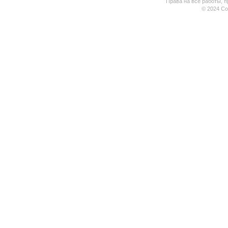
Права на все работы, п
© 2024 Coo