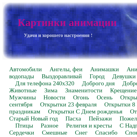
Картинки анимации
Удачи и хорошего настроения !
Автомобили
Ангелы, феи
Анимашки
Ан
водопады
Выздоравливай
Город
Девушки
Для телефона 240х320
Доброго дня
Добр
Животные
Зима
Знаменитости
Крещение
Мужчины
Новости
Огонь
Осень
Откры
сентября
Открытки 23 февраля
Открытки 8
праздникам
Открытки С Днем рожденья
От
Старый Новый год
Пасха
Пейзажи
Пожел
Птицы
Разное
Религия и кресты
С Над
Сердечки
Смешные
Снег
Спасибо
Спо