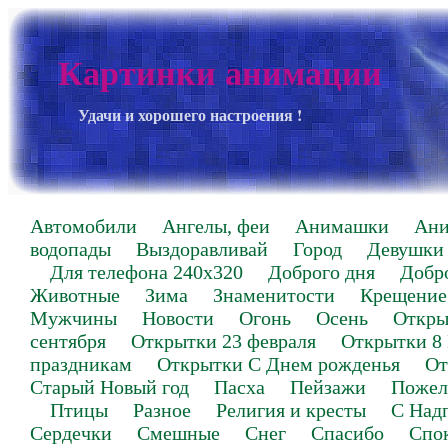
Картинки анимации
Удачи и хорошего настроения !
Автомобили
Ангелы, феи
Анимашки
Ан
водопады
Выздоравливай
Город
Девушки
Для телефона 240х320
Доброго дня
Добр
Животные
Зима
Знаменитости
Крещение
Мужчины
Новости
Огонь
Осень
Откры
сентября
Открытки 23 февраля
Открытки 8
праздникам
Открытки С Днем рожденья
От
Старый Новый год
Пасха
Пейзажи
Пожел
Птицы
Разное
Религия и кресты
С Над
Сердечки
Смешные
Снег
Спасибо
Спо