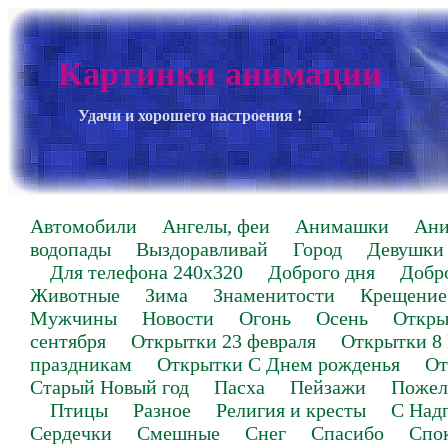
Картинки анимации
Удачи и хорошего настроения !
Автомобили
Ангелы, феи
Анимашки
Ан
водопады
Выздоравливай
Город
Девушки
Для телефона 240х320
Доброго дня
Добр
Животные
Зима
Знаменитости
Крещение
Мужчины
Новости
Огонь
Осень
Откры
сентября
Открытки 23 февраля
Открытки 8
праздникам
Открытки С Днем рожденья
От
Старый Новый год
Пасха
Пейзажи
Пожел
Птицы
Разное
Религия и кресты
С Над
Сердечки
Смешные
Снег
Спасибо
Спо