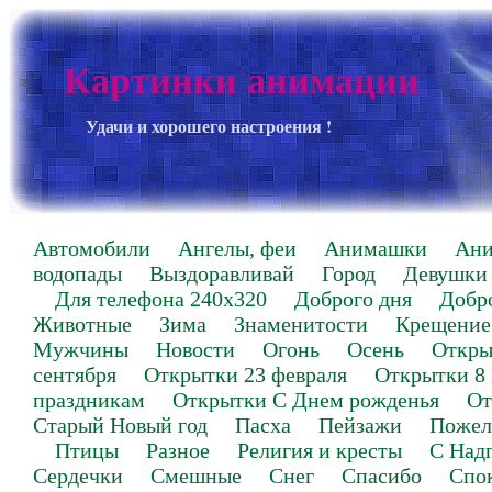
Картинки анимации
Удачи и хорошего настроения !
Автомобили
Ангелы, феи
Анимашки
Ан
водопады
Выздоравливай
Город
Девушки
Для телефона 240х320
Доброго дня
Добр
Животные
Зима
Знаменитости
Крещение
Мужчины
Новости
Огонь
Осень
Откры
сентября
Открытки 23 февраля
Открытки 8
праздникам
Открытки С Днем рожденья
От
Старый Новый год
Пасха
Пейзажи
Пожел
Птицы
Разное
Религия и кресты
С Над
Сердечки
Смешные
Снег
Спасибо
Спо